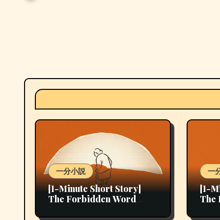
一分小説
一
[1-Minute Short Story]
[1-M
The Forbidden Word
The 
(18th Story)
Stor