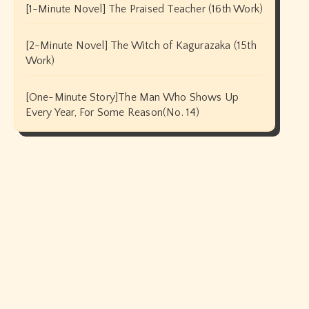
[1-Minute Novel] The Praised Teacher (16th Work)
[2-Minute Novel] The Witch of Kagurazaka (15th
Work)
[One-Minute Story]The Man Who Shows Up
Every Year, For Some Reason(No. 14)