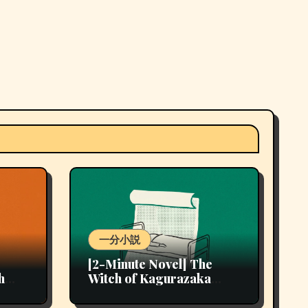
一分小説
[2-Minute Novel] The
h
Witch of Kagurazaka
(15th Work)