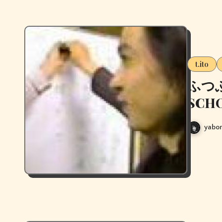
t.ito
ふつ
SCH
yabor