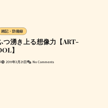
雑記・防備録
ふつ湧き上る想像力【ART-
OOL】
i
2011年3月21日
No Comments