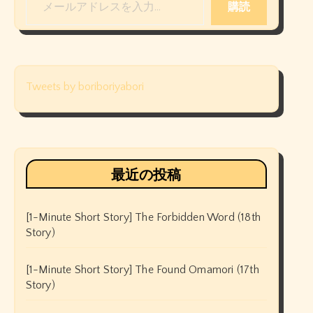
購読
Tweets by boriboriyabori
最近の投稿
[1-Minute Short Story] The Forbidden Word (18th
Story)
[1-Minute Short Story] The Found Omamori (17th
Story)