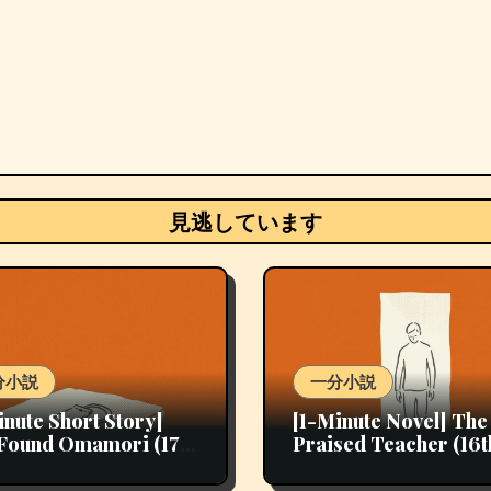
見逃しています
分小説
一分小説
inute Short Story]
[1-Minute Novel] The
Found Omamori (17th
Praised Teacher (16t
y)
Work)