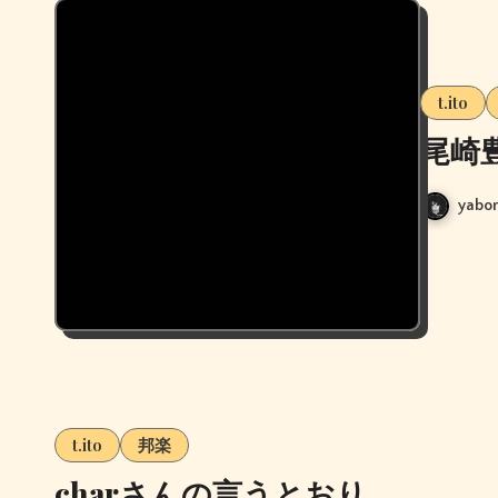
t.ito
尾崎
yabor
t.ito
邦楽
charさんの言うとおり