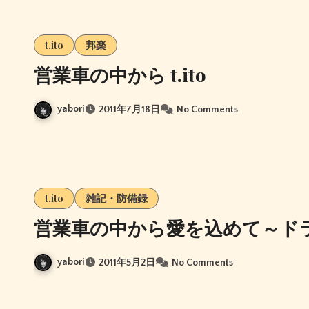
t.ito
邦楽
営業車の中から t.ito
yabori
2011年7月18日
No Comments
t.ito
雑記・防備録
営業車の中から愛を込めて～ド
yabori
2011年5月2日
No Comments