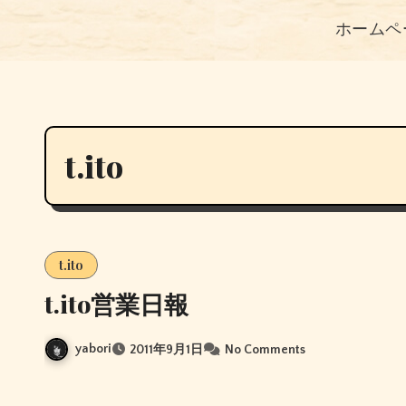
ホームペ
t.ito
t.ito
t.ito営業日報
yabori
2011年9月1日
No Comments