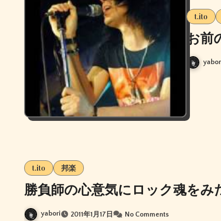
t.ito
お前
yabor
t.ito
邦楽
勝負師の心意気にロック魂をみ
yabori
2011年1月17日
No Comments