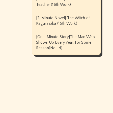
Teacher (16th Work)
[2-Minute Novel] The Witch of
Kagurazaka (15th Work)
[One-Minute Story]The Man Who
Shows Up Every Year, For Some
Reason(No. 14)