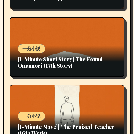
一分小説
[1-Minute Short Story] The Found
Omamori (17th Story)
一分小説
[1-Minute Novel] The Praised Teacher
(16th Work)