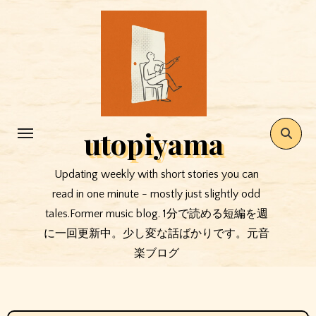
コ
ン
テ
ン
ツ
に
ス
utopiyama
キ
ッ
Updating weekly with short stories you can
プ
read in one minute - mostly just slightly odd
tales.Former music blog. 1分で読める短編を週
に一回更新中。少し変な話ばかりです。元音
楽ブログ