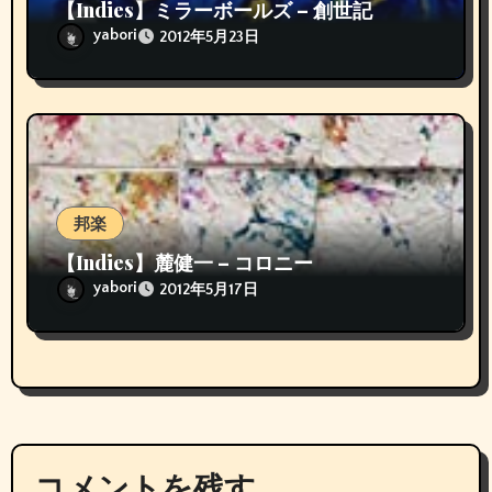
【Indies】ミラーボールズ – 創世記
yabori
2012年5月23日
邦楽
【Indies】麓健一 – コロニー
yabori
2012年5月17日
コメントを残す