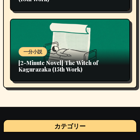
一分小説
[2-Minute Novel] The Witch of
Kagurazaka (15th Work)
カテゴリー