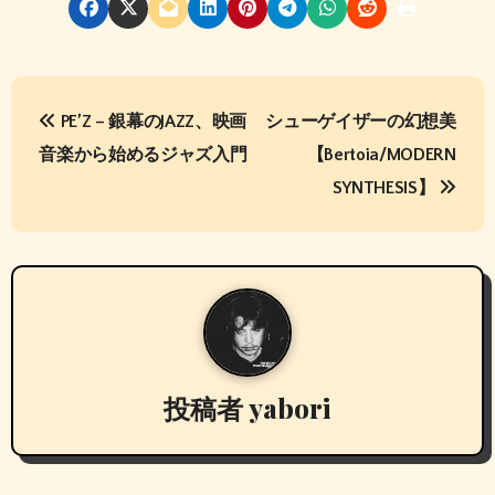
投
PE’Z – 銀幕のJAZZ、映画
シューゲイザーの幻想美
稿
音楽から始めるジャズ入門
【Bertoia/MODERN
ナ
SYNTHESIS】
ビ
ゲ
ー
シ
投稿者
yabori
ョ
ン