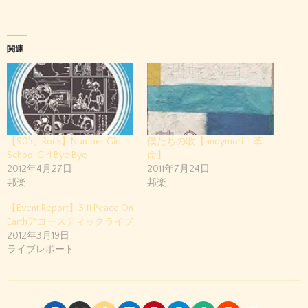
関連
【90’sJ-Rock】Number Girl –
僕たちの歌【andymori – 革
School Girl Bye Bye
命】
2012年4月27日
2011年7月24日
邦楽
邦楽
【Event Report】3.11 Peace On
Earthアコースティックライブ
2012年3月19日
ライブレポート