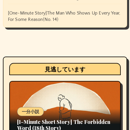
[One-Minute Story]The Man Who Shows Up Every Year,
For Some Reason(No. 14)
見逃しています
一分小説
[1-Minute Short Story] The Forbidden
Word (18th Story)